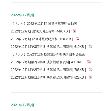
2022年12月期
【リンク】2022年12月期 通期決算説明会動画
2022年12月期 決算説明会資料
[ 4498KB ]
2022年12月期 決算補足説明資料
[ 1003KB ]
2022年12月期第3四半期 決算補足説明資料
[ 619KB ]
【リンク】2022年12月期第2四半期 決算説明会動画
2022年12月期第2四半期 決算説明会資料
[ 4081KB ]
2022年12月期第2四半期 決算補足説明資料
[ 703KB ]
2022年12月期第1四半期 決算補足説明資料
[ 622KB ]
2021年12月期