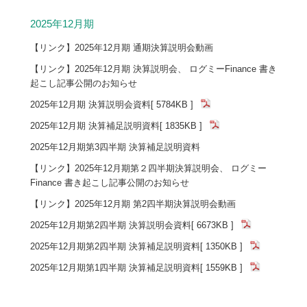
2025年12月期
【リンク】2025年12月期 通期決算説明会動画
【リンク】2025年12月期 決算説明会、 ログミーFinance 書き
起こし記事公開のお知らせ
2025年12月期 決算説明会資料
[ 5784KB ]
2025年12月期 決算補足説明資料
[ 1835KB ]
2025年12月期第3四半期 決算補足説明資料
【リンク】2025年12月期第２四半期決算説明会、 ログミー
Finance 書き起こし記事公開のお知らせ
【リンク】2025年12月期 第2四半期決算説明会動画
2025年12月期第2四半期 決算説明会資料
[ 6673KB ]
2025年12月期第2四半期 決算補足説明資料
[ 1350KB ]
2025年12月期第1四半期 決算補足説明資料
[ 1559KB ]