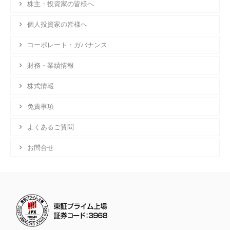
株主・投資家の皆様へ
個人投資家の皆様へ
コーポレート・ガバナンス
財務・業績情報
株式情報
免責事項
よくあるご質問
お問合せ