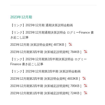
2023年12月期
【リンク】2023年12月期 通期決算説明会動画
【リンク】2023年12月期通期決算説明会 ログミーFinance 書
き起こし記事
2023年12月期 決算説明会資料
[ 4873KB ]
2023年12月期第3四半期 決算補足説明資料
[ 784KB ]
【リンク】2023年12月期第2四半期決算説明会 ログミー
Finance 書き起こし記事
【リンク】2023年12月期第2四半期 決算説明会動画
2023年12月期第2四半期 決算説明会資料
[ 4653KB ]
2023年12月期第2四半期 決算補足説明資料
[ 795KB ]
2023年12月期第1四半期 決算補足説明資料
[ 724KB ]